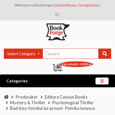
Welcome to Bookforge (
Autentificare
/
Înregistrare
)
Select Category
0 produs(e) - 0,00 Lei
Categories
Producător
Editura Cassius Books
Mystery & Thriller
Psychological Thriller
Bad-kiss-fotoliul-lui-proust- Petrika Ionesco