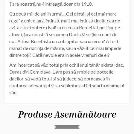
Țara noastră nu-i întreagă doar din 1918.
Cu două mii de ani în urmă, „Cel dintâi și cel mai mare
rege” a unit o țară întinsă, mult mai întinsă decât cea de
azi, a cărei putere rivaliza cu cea a Romei latine. Dar pe
atunci, țara noastră se numea Dacia și se ținea cont de
noi. A fost Burebista un cotropitor sau un erou? A fost
mânat de dorința de mărire, sau a văzut cel mai limpede
dintre toți? Câtă nevoie era în acele vremuri de el?
Am încercat să văd totul prin ochii unui tânăr skistai dac,
Duras din Comidava. L-am pus să umble pe potecile
dacilor, să vadă totul și să judece, să pornească în
căutarea adevărului și să schimbe astfel soarta neamului
său.
Produse Asemănătoare