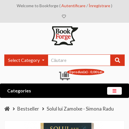
Welcome to Bookforge (
Autentificare
/
Înregistrare
)
Select Category
0 produs(e) - 0,00 Lei
Categories
Bestseller
Solul lui Zamolxe - Simona Radu