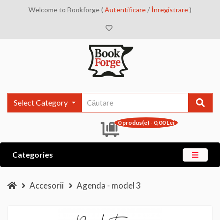
Welcome to Bookforge (
Autentificare
/
Înregistrare
)
Select Category
0 produs(e) - 0,00 Lei
Categories
Accesorii
Agenda - model 3