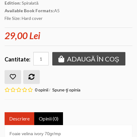
Edition:
Spiralată
Available Book Formats:
A5
File Size: Hard cover
29,00 Lei
ADAUGĂ ÎN COȘ
Cantitate:
0 opinii
Spune-ţi opinia
/
Descriere
Opinii (0)
Foaie velina ivory 70gr/mp