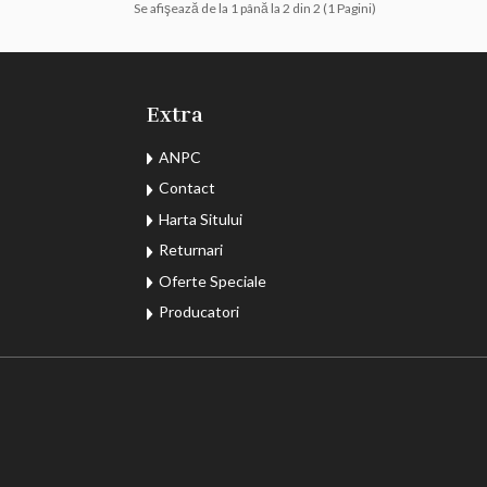
Se afişează de la 1 până la 2 din 2 (1 Pagini)
Extra
ANPC
Contact
Harta Sitului
Returnari
Oferte Speciale
Producatori