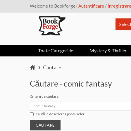
Welcome to Bookforge (
Autentificare
/
Înregistrar
Selec
Toate Categoriile
Mystery & Thriller
Căutare
Căutare - comic fantasy
Criterii de căutare
Caută în descrierea produselor