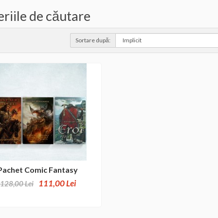
eriile de căutare
Sortare după:
Pachet Comic Fantasy
111,00 Lei
128,00 Lei