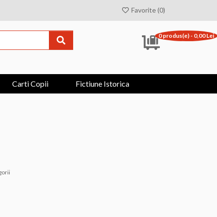
Favorite (0)
0 produs(e) - 0,00 Lei
Carti Copii
Fictiune Istorica
orii