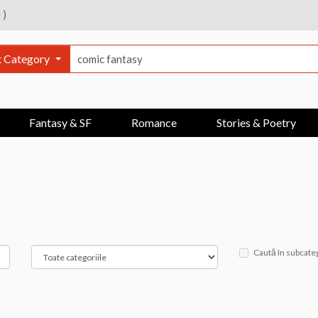
e
)
t Category
Fantasy & SF
Romance
Stories & Poetry
Caută în subcateg