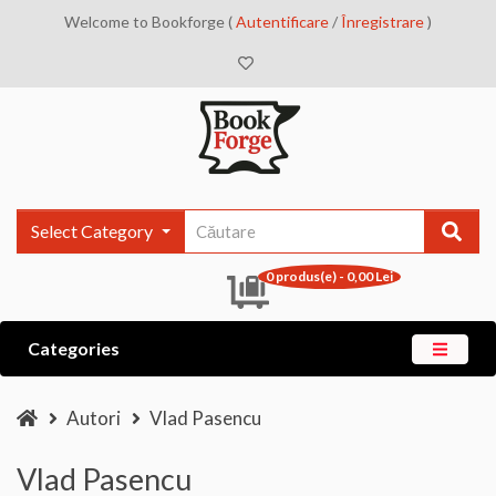
Welcome to Bookforge (
Autentificare
/
Înregistrare
)
Select Category
0 produs(e) - 0,00 Lei
Categories
Autori
Vlad Pasencu
Vlad Pasencu