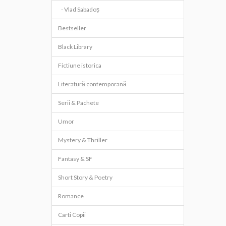
- Vlad Sabadoș
Bestseller
Black Library
Fictiune istorica
Literatură contemporană
Serii & Pachete
Umor
Mystery & Thriller
Fantasy & SF
Short Story & Poetry
Romance
Carti Copii