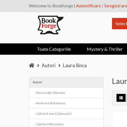
Welcome to Bookforge (
Autentificare
/
Înregistrar
Selec
Toate Categoriile
Mystery & Thriller
Autori
Laura Ilinca
Laur
Autori
- Anca Goțu-Diaconu
- Andreea Baluteanu
- Catrinel von Caitanovici
- Ciprian Mitoceanu