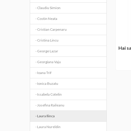
- Claudiu Simion
- Costin Neata
- Cristian Carpenaru
- Cristina Lincu
Hai s
- George Lazar
- Georgiana Vaju
- Ioana Trif
- Ionica Buzatu
- Issabela Cotelin
- Josefina Raileanu
- Laura Ilinca
- Laura Nureldin