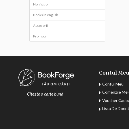
Nonfiction
Books in english
Accesorii
Promotii
Contul Me
Contul Meu
Comenzile Mel
Citește o carte bună
Voucher Cado
Lista De Dorin