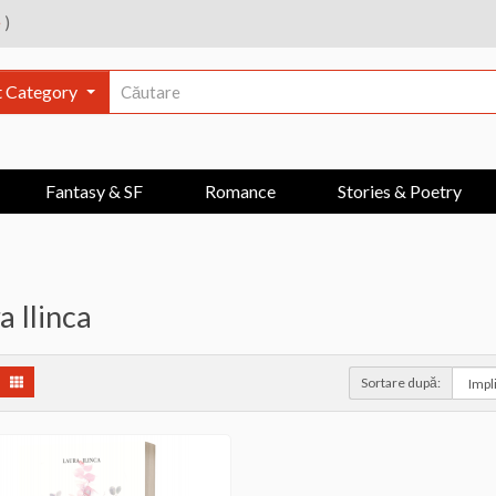
e
)
t Category
Fantasy & SF
Romance
Stories & Poetry
a Ilinca
Sortare după: