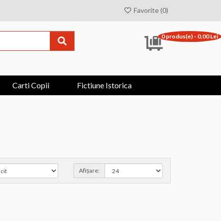
Favorite (0)
0 produs(e) - 0,00 Lei
Carti Copii
Fictiune Istorica
Afișare: