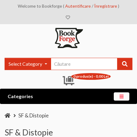
Welcome to Bookforge (
Autentificare
/
Înregistrare
)
Select Category
0 produs(e) - 0,00 Lei
Categories
SF & Distopie
SF & Distopie