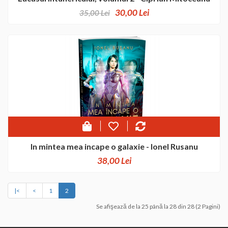
30,00 Lei
35,00 Lei
In mintea mea incape o galaxie - Ionel Rusanu
38,00 Lei
|<
<
1
2
Se afişează de la 25 până la 28 din 28 (2 Pagini)